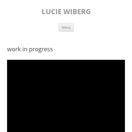
Hoppa
till
LUCIE WIBERG
innehåll
Meny
work in progress